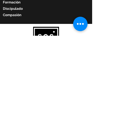
Formación
Discipulado
Compasión​
Discipulado y mentoría de futuros líderes.
sosbrazilkids@gmail.com
©2018 por SosBrazilKids.
Contáctenos
Primer nombre
Apellido